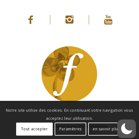
Notre site utilise des cookies. En continuant votre navigation vous
acceptez leur utilisation.
© Copyright 2021 - Association Guillaume de Conchamp
Tout accepter
Paramètres
en savoir plus
Mentions légales
Politique de confidentialité